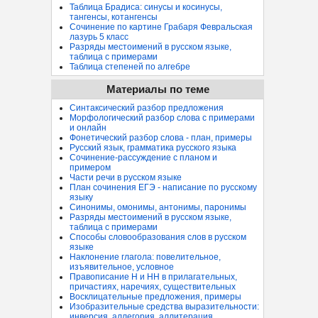
Таблица Брадиса: синусы и косинусы,
тангенсы, котангенсы
Сочинение по картине Грабаря Февральская
лазурь 5 класс
Разряды местоимений в русском языке,
таблица с примерами
Таблица степеней по алгебре
Материалы по теме
Синтаксический разбор предложения
Морфологический разбор слова с примерами
и онлайн
Фонетический разбор слова - план, примеры
Русский язык, грамматика русского языка
Сочинение-рассуждение с планом и
примером
Части речи в русском языке
План сочинения ЕГЭ - написание по русскому
языку
Синонимы, омонимы, антонимы, паронимы
Разряды местоимений в русском языке,
таблица с примерами
Способы словообразования слов в русском
языке
Наклонение глагола: повелительное,
изъявительное, условное
Правописание Н и НН в прилагательных,
причастиях, наречиях, существительных
Восклицательные предложения, примеры
Изобразительные средства выразительности:
инверсия, аллегория, аллитерация...