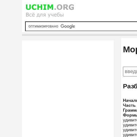
Мо
Раз
Начал
Часть
Грамм
Форм
удивит
удивит
удивит
удивит