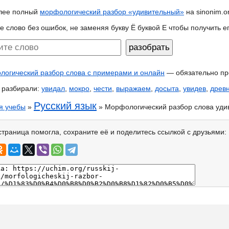
лее полный
морфологический разбор «удивительный»
на sinonim.o
е слово без ошибок, не заменяя букву Ё буквой Е чтобы получить 
огический разбор слова с примерами и онлайн
— обязательно пр
 разбирали:
увидал
,
мокро
,
чести
,
выражаем
,
досыта
,
увидев
,
древ
Русский язык
я учебы
»
» Морфологический разбор слова уди
страница помогла, сохраните её и поделитесь ссылкой с друзьями: