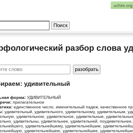
uchim.org
рфологический разбор слова у
бираем: удивительный
ьная форма:
УДИВИТЕЛЬНЫЙ
 речи:
прилагательное
атика:
единственное число, именительный падеж, качественное пр
ы:
удивительный, удивительного, удивительному, удивительным, уд
ельную, удивительною, удивительное, удивительные, удивительных
ельно, удивительны, удивительнее, удивительней, поудивительнее
ельнейшего, удивительнейшему, удивительнейшим, удивительнейш
ельнейшую, удивительнейшею, удивительнейшее, удивительнейши