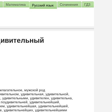
Математика
Сочинения
ГДЗ
Русский язык
дивительный
илагательное, мужской род
ивительном, удивительная, удивительной,
, удивительными, удивителен, удивительна,
, поудивительней, удивительнейший,
ем, удивительнейшая, удивительнейшей,
е, удивительнейших, удивительнейшими