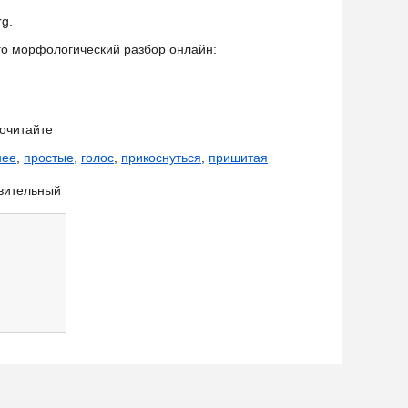
rg.
его морфологический разбор онлайн:
очитайте
нее
,
простые
,
голос
,
прикоснуться
,
пришитая
вительный