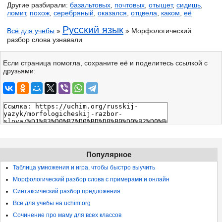
Другие разбирали:
базальтовых
,
почтовых
,
отыщет
,
сидишь
,
ломит
,
похож
,
серебряный
,
оказался
,
отцвела
,
каком
,
её
Русский язык
Всё для учебы
»
» Морфологический
разбор слова узнавали
Если страница помогла, сохраните её и поделитесь ссылкой с
друзьями:
Популярное
Таблица умножения и игра, чтобы быстро выучить
Морфологический разбор слова с примерами и онлайн
Синтаксический разбор предложения
Все для учебы на uchim.org
Сочинение про маму для всех классов