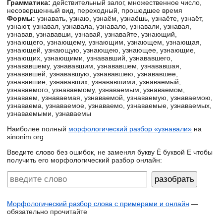
Грамматика:
действительный залог, множественное число,
несовершенный вид, переходный, прошедшее время
Формы:
узнавать, узнаю, узнаём, узнаёшь, узнаёте, узнаёт,
узнают, узнавал, узнавала, узнавало, узнавали, узнавая,
узнавав, узнававши, узнавай, узнавайте, узнающий,
узнающего, узнающему, узнающим, узнающем, узнающая,
узнающей, узнающую, узнающею, узнающее, узнающие,
узнающих, узнающими, узнававший, узнававшего,
узнававшему, узнававшим, узнававшем, узнававшая,
узнававшей, узнававшую, узнававшею, узнававшее,
узнававшие, узнававших, узнававшими, узнаваемый,
узнаваемого, узнаваемому, узнаваемым, узнаваемом,
узнаваем, узнаваемая, узнаваемой, узнаваемую, узнаваемою,
узнаваема, узнаваемое, узнаваемо, узнаваемые, узнаваемых,
узнаваемыми, узнаваемы
Наиболее полный
морфологический разбор «узнавали»
на
sinonim.org.
Введите слово без ошибок, не заменяя букву Ё буквой Е чтобы
получить его морфологический разбор онлайн:
Морфологический разбор слова с примерами и онлайн
—
обязательно прочитайте