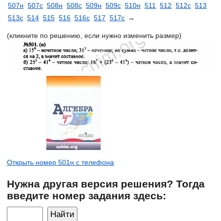
507н
507с
508н
508с
509н
509с
510н
511
512
512с
513
513с
514
515
516
516с
517
517с
→
(кликните по решению, если нужно изменить размер)
Открыть номер 501н с телефона
Нужна другая версия решения? Тогда
введите номер задания здесь: