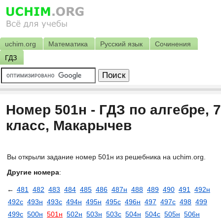
uchim.org
Математика
Русский язык
Сочинения
ГДЗ
Номер 501н - ГДЗ по алгебре, 7
класс, Макарычев
Вы открыли задание номер 501н из решебника на uchim.org.
Другие номера
:
←
481
482
483
484
485
486
487н
488
489
490
491
492н
492с
493н
493с
494н
495н
495с
496н
497
497с
498
499
499с
500н
501н
502н
503н
503с
504н
504с
505н
506н