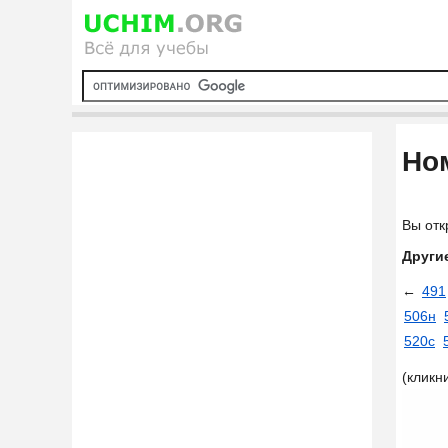
Ном
Вы отк
Други
←
491
506н
520с
(кликн