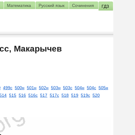
Математика
Русский язык
Сочинения
ГДЗ
асс, Макарычев
9
499с
500н
501н
502н
503н
503с
504н
504с
505н
514
515
516
516с
517
517с
518
519
519с
520