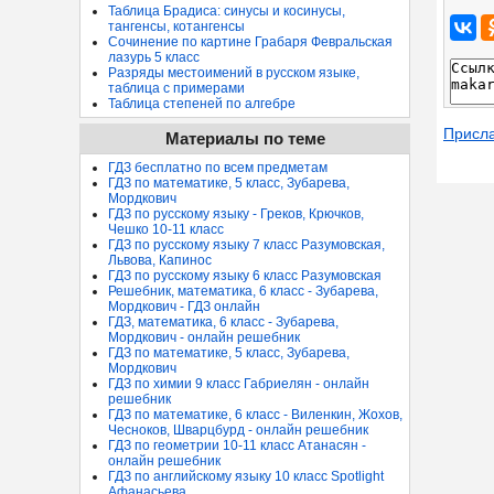
Таблица Брадиса: синусы и косинусы,
тангенсы, котангенсы
Сочинение по картине Грабаря Февральская
лазурь 5 класс
Разряды местоимений в русском языке,
таблица с примерами
Таблица степеней по алгебре
Присл
Материалы по теме
ГДЗ бесплатно по всем предметам
ГДЗ по математике, 5 класс, Зубарева,
Мордкович
ГДЗ по русскому языку - Греков, Крючков,
Чешко 10-11 класс
ГДЗ по русскому языку 7 класс Разумовская,
Львова, Капинос
ГДЗ по русскому языку 6 класс Разумовская
Решебник, математика, 6 класс - Зубарева,
Мордкович - ГДЗ онлайн
ГДЗ, математика, 6 класс - Зубарева,
Мордкович - онлайн решебник
ГДЗ по математике, 5 класс, Зубарева,
Мордкович
ГДЗ по химии 9 класс Габриелян - онлайн
решебник
ГДЗ по математике, 6 класс - Виленкин, Жохов,
Чесноков, Шварцбурд - онлайн решебник
ГДЗ по геометрии 10-11 класс Атанасян -
онлайн решебник
ГДЗ по английскому языку 10 класс Spotlight
Афанасьева