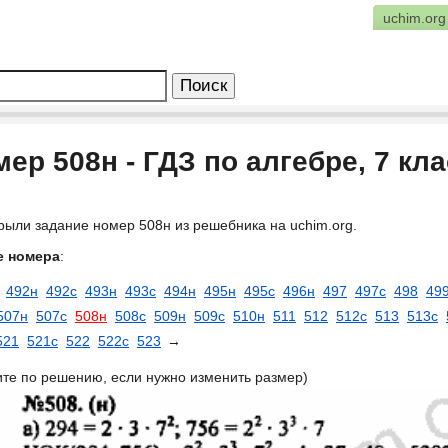
uchim.org
ер 508н - ГДЗ по алгебре, 7 кл
рыли задание номер 508н из решебника на uchim.org.
е номера
:
492н
492с
493н
493с
494н
495н
495с
496н
497
497с
498
49
507н
507с
508н
508с
509н
509с
510н
511
512
512с
513
513с
521
521с
522
522с
523
→
ите по решению, если нужно изменить размер)