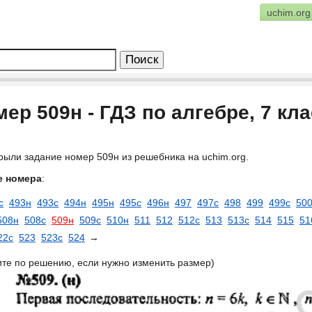
uchim.org
ер 509н - ГДЗ по алгебре, 7 кл
рыли задание номер 509н из решебника на uchim.org.
е номера
:
с
493н
493с
494н
495н
495с
496н
497
497с
498
499
499с
50
508н
508с
509н
509с
510н
511
512
512с
513
513с
514
515
51
22с
523
523с
524
→
ите по решению, если нужно изменить размер)