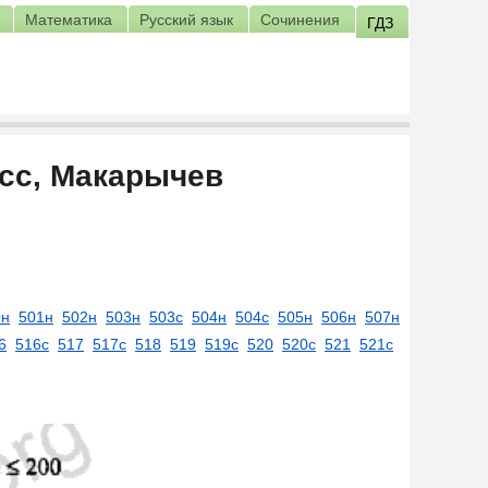
Математика
Русский язык
Сочинения
ГДЗ
асс, Макарычев
0н
501н
502н
503н
503с
504н
504с
505н
506н
507н
6
516с
517
517с
518
519
519с
520
520с
521
521с