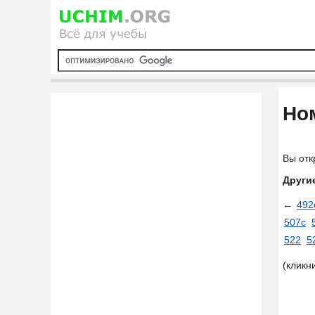
Ном
Вы отк
Други
←
492
507с
522
5
(кликн