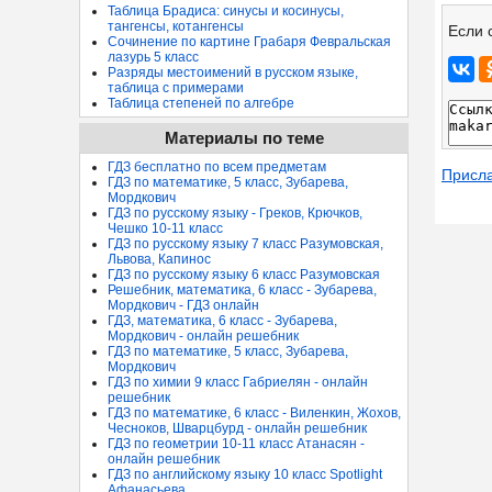
Таблица Брадиса: синусы и косинусы,
тангенсы, котангенсы
Если 
Сочинение по картине Грабаря Февральская
лазурь 5 класс
Разряды местоимений в русском языке,
таблица с примерами
Таблица степеней по алгебре
Материалы по теме
ГДЗ бесплатно по всем предметам
Присл
ГДЗ по математике, 5 класс, Зубарева,
Мордкович
ГДЗ по русскому языку - Греков, Крючков,
Чешко 10-11 класс
ГДЗ по русскому языку 7 класс Разумовская,
Львова, Капинос
ГДЗ по русскому языку 6 класс Разумовская
Решебник, математика, 6 класс - Зубарева,
Мордкович - ГДЗ онлайн
ГДЗ, математика, 6 класс - Зубарева,
Мордкович - онлайн решебник
ГДЗ по математике, 5 класс, Зубарева,
Мордкович
ГДЗ по химии 9 класс Габриелян - онлайн
решебник
ГДЗ по математике, 6 класс - Виленкин, Жохов,
Чесноков, Шварцбурд - онлайн решебник
ГДЗ по геометрии 10-11 класс Атанасян -
онлайн решебник
ГДЗ по английскому языку 10 класс Spotlight
Афанасьева