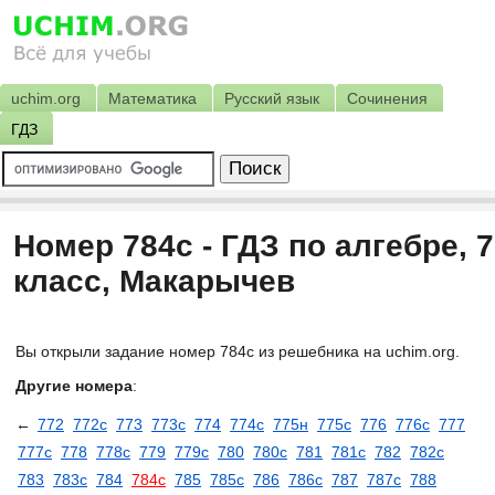
uchim.org
Математика
Русский язык
Сочинения
ГДЗ
Номер 784с - ГДЗ по алгебре, 7
класс, Макарычев
Вы открыли задание номер 784с из решебника на uchim.org.
Другие номера
:
←
772
772с
773
773с
774
774с
775н
775с
776
776с
777
777с
778
778с
779
779с
780
780с
781
781с
782
782с
783
783с
784
784с
785
785с
786
786c
787
787c
788