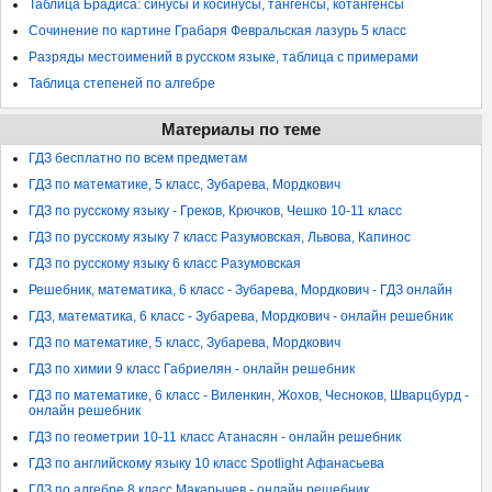
Таблица Брадиса: синусы и косинусы, тангенсы, котангенсы
Сочинение по картине Грабаря Февральская лазурь 5 класс
Разряды местоимений в русском языке, таблица с примерами
Таблица степеней по алгебре
Материалы по теме
ГДЗ бесплатно по всем предметам
ГДЗ по математике, 5 класс, Зубарева, Мордкович
ГДЗ по русскому языку - Греков, Крючков, Чешко 10-11 класс
ГДЗ по русскому языку 7 класс Разумовская, Львова, Капинос
ГДЗ по русскому языку 6 класс Разумовская
Решебник, математика, 6 класс - Зубарева, Мордкович - ГДЗ онлайн
ГДЗ, математика, 6 класс - Зубарева, Мордкович - онлайн решебник
ГДЗ по математике, 5 класс, Зубарева, Мордкович
ГДЗ по химии 9 класс Габриелян - онлайн решебник
ГДЗ по математике, 6 класс - Виленкин, Жохов, Чесноков, Шварцбурд -
онлайн решебник
ГДЗ по геометрии 10-11 класс Атанасян - онлайн решебник
ГДЗ по английскому языку 10 класс Spotlight Афанасьева
ГДЗ по алгебре 8 класс Макарычев - онлайн решебник