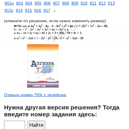
802н
803
804
805
806
807
808
809
810
811
812
813
813c
814
815
816
817
→
(кликните по решению, если нужно изменить размер)
Открыть номер 793c с телефона
Нужна другая версия решения? Тогда
введите номер задания здесь: