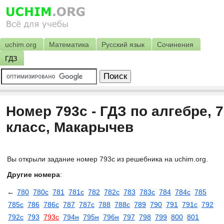
uchim.org
Математика
Русский язык
Сочинения
ГДЗ
Номер 793c - ГДЗ по алгебре, 7
класс, Макарычев
Вы открыли задание номер 793c из решебника на uchim.org.
Другие номера
:
←
780
780с
781
781с
782
782с
783
783с
784
784с
785
785с
786
786c
787
787c
788
788c
789
790
791
791c
792
792c
793
793c
794н
795н
796н
797
798
799
800
801