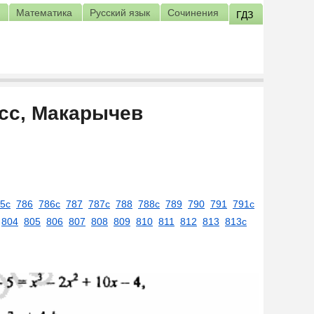
Математика
Русский язык
Сочинения
ГДЗ
асс, Макарычев
5с
786
786c
787
787c
788
788c
789
790
791
791c
804
805
806
807
808
809
810
811
812
813
813c