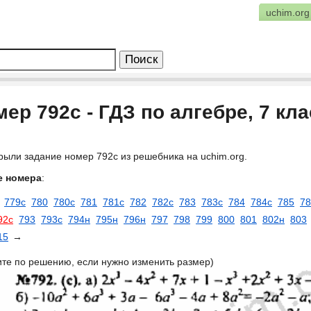
uchim.org
ер 792c - ГДЗ по алгебре, 7 кл
рыли задание номер 792c из решебника на uchim.org.
е номера
:
779с
780
780с
781
781с
782
782с
783
783с
784
784с
785
78
92c
793
793c
794н
795н
796н
797
798
799
800
801
802н
803
15
→
ите по решению, если нужно изменить размер)