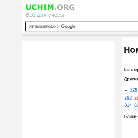
Ном
Вы отк
Други
←
779
792
7
814
8
(кликн