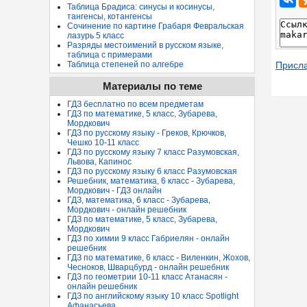
Таблица Брадиса: синусы и косинусы,
тангенсы, котангенсы
Сочинение по картине Грабаря Февральская
лазурь 5 класс
Разряды местоимений в русском языке,
таблица с примерами
Присл
Таблица степеней по алгебре
Материалы по теме
ГДЗ бесплатно по всем предметам
ГДЗ по математике, 5 класс, Зубарева,
Мордкович
ГДЗ по русскому языку - Греков, Крючков,
Чешко 10-11 класс
ГДЗ по русскому языку 7 класс Разумовская,
Львова, Капинос
ГДЗ по русскому языку 6 класс Разумовская
Решебник, математика, 6 класс - Зубарева,
Мордкович - ГДЗ онлайн
ГДЗ, математика, 6 класс - Зубарева,
Мордкович - онлайн решебник
ГДЗ по математике, 5 класс, Зубарева,
Мордкович
ГДЗ по химии 9 класс Габриелян - онлайн
решебник
ГДЗ по математике, 6 класс - Виленкин, Жохов,
Чесноков, Шварцбурд - онлайн решебник
ГДЗ по геометрии 10-11 класс Атанасян -
онлайн решебник
ГДЗ по английскому языку 10 класс Spotlight
Афанасьева