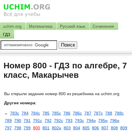
uchim.org
Математика
Русский язык
Сочинения
ГДЗ
Номер 800 - ГДЗ по алгебре, 7
класс, Макарычев
Вы открыли задание номер 800 из решебника на uchim.org.
Другие номера
:
←
783с
784
784с
785
785с
786
786c
787
787c
788
788c
789
790
791
791c
792
792c
793
793c
794н
795н
796н
797
798
799
800
801
802н
803
804
805
806
807
808
809