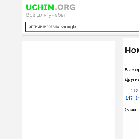
Ном
Вы отк
Други
←
112
147
1
(кликн