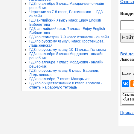
Открыт
ГДЗ по алгебре 8 класс Макарычев - онлайн
решебник
Черчение за 7-8 класс, Ботвинников — ГДЗ
Введи
онлайн
ГДЗ английский язык 9 класс Enjoy English
Биболетова
ГДЗ, английский язык, 7 класс - Enjoy English
Биболетова
ГДЗ по геометрии 7-9 класс Атанасян - онлайн
ГДЗ по русскому языку 8 класс Тростенцова,
Ладыженская
ГДЗ по русскому языку, 10-11 класс, Гольцова
Всё дл
ГДЗ по алгебре 8 класс Мордкович - онлайн
решебник
Львова
ГДЗ по алгебре 7 класс Мордкович - онлайн
решебник
ГДЗ по русскому языку, 6 класс, Баранов,
Если 
Ладыженская
ГДЗ по алгебре, 7 класс, Макарычев
ГДЗ по обществознанию 8 класс Хромова -
ответы на рабочую тетрадь
Присл