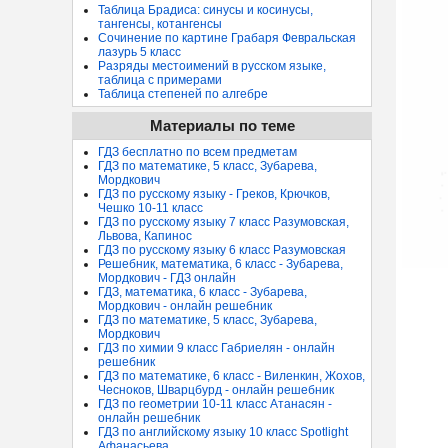
Таблица Брадиса: синусы и косинусы,
тангенсы, котангенсы
Сочинение по картине Грабаря Февральская
лазурь 5 класс
Разряды местоимений в русском языке,
таблица с примерами
Таблица степеней по алгебре
Материалы по теме
ГДЗ бесплатно по всем предметам
ГДЗ по математике, 5 класс, Зубарева,
Мордкович
ГДЗ по русскому языку - Греков, Крючков,
Чешко 10-11 класс
ГДЗ по русскому языку 7 класс Разумовская,
Львова, Капинос
ГДЗ по русскому языку 6 класс Разумовская
Решебник, математика, 6 класс - Зубарева,
Мордкович - ГДЗ онлайн
ГДЗ, математика, 6 класс - Зубарева,
Мордкович - онлайн решебник
ГДЗ по математике, 5 класс, Зубарева,
Мордкович
ГДЗ по химии 9 класс Габриелян - онлайн
решебник
ГДЗ по математике, 6 класс - Виленкин, Жохов,
Чесноков, Шварцбурд - онлайн решебник
ГДЗ по геометрии 10-11 класс Атанасян -
онлайн решебник
ГДЗ по английскому языку 10 класс Spotlight
Афанасьева