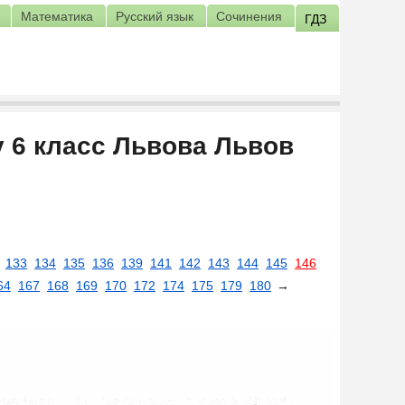
Математика
Русский язык
Сочинения
ГДЗ
у 6 класс Львова Львов
133
134
135
136
139
141
142
143
144
145
146
64
167
168
169
170
172
174
175
179
180
→