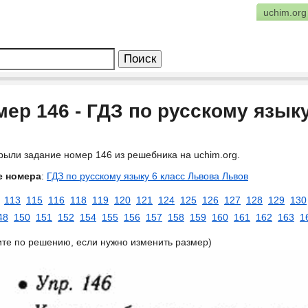
uchim.org
ер 146 - ГДЗ по русскому язык
рыли задание номер 146 из решебника на uchim.org.
е номера
:
ГДЗ по русскому языку 6 класс Львова Львов
113
115
116
118
119
120
121
124
125
126
127
128
129
130
48
150
151
152
154
155
156
157
158
159
160
161
162
163
1
ите по решению, если нужно изменить размер)