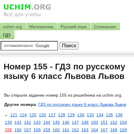
uchim.org
Математика
Русский язык
Сочинения
ГДЗ
Номер 155 - ГДЗ по русскому
языку 6 класс Львова Львов
Вы открыли задание номер 155 из решебника на uchim.org.
Другие номера
:
ГДЗ по русскому языку 6 класс Львова Львов
←
121
124
125
126
127
128
129
130
133
134
135
136
139
141
142
143
144
145
146
147
148
150
151
152
154
155
156
157
158
159
160
161
162
163
164
167
168
169