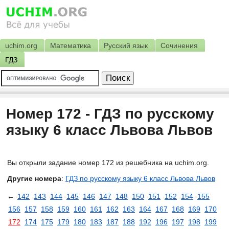
uchim.org
Математика
Русский язык
Сочинения
ГДЗ
Номер 172 - ГДЗ по русскому
языку 6 класс Львова Львов
Вы открыли задание номер 172 из решебника на uchim.org.
Другие номера
:
ГДЗ по русскому языку 6 класс Львова Львов
←
142
143
144
145
146
147
148
150
151
152
154
155
156
157
158
159
160
161
162
163
164
167
168
169
170
172
174
175
179
180
183
187
188
192
196
197
198
199