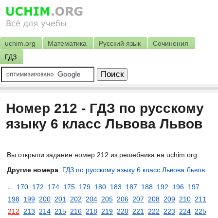
uchim.org
Математика
Русский язык
Сочинения
ГДЗ
Номер 212 - ГДЗ по русскому
языку 6 класс Львова Львов
Вы открыли задание номер 212 из решебника на uchim.org.
Другие номера
:
ГДЗ по русскому языку 6 класс Львова Львов
←
170
172
174
175
179
180
183
187
188
192
196
197
198
199
200
201
202
204
205
206
207
208
209
210
211
212
213
214
215
216
218
219
220
221
222
223
224
225