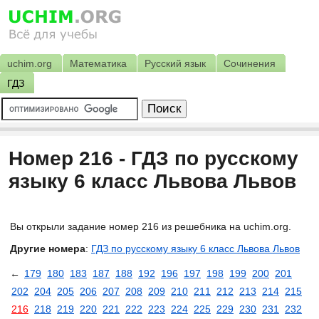
uchim.org
Математика
Русский язык
Сочинения
ГДЗ
Номер 216 - ГДЗ по русскому
языку 6 класс Львова Львов
Вы открыли задание номер 216 из решебника на uchim.org.
Другие номера
:
ГДЗ по русскому языку 6 класс Львова Львов
←
179
180
183
187
188
192
196
197
198
199
200
201
202
204
205
206
207
208
209
210
211
212
213
214
215
216
218
219
220
221
222
223
224
225
229
230
231
232