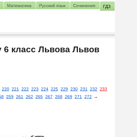
Математика
Русский язык
Сочинения
ГДЗ
у 6 класс Львова Львов
220
221
222
223
224
225
229
230
231
232
233
58
259
261
262
265
267
268
269
271
272
→