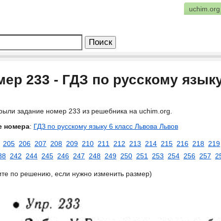
uchim.org
ер 233 - ГДЗ по русскому язык
рыли задание номер 233 из решебника на uchim.org.
е номера
:
ГДЗ по русскому языку 6 класс Львова Львов
205
206
207
208
209
210
211
212
213
214
215
216
218
219
38
242
244
245
246
247
248
249
250
251
253
254
256
257
2
ите по решению, если нужно изменить размер)