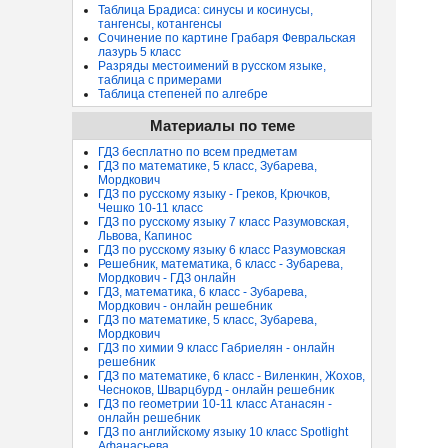
Таблица Брадиса: синусы и косинусы,
тангенсы, котангенсы
Сочинение по картине Грабаря Февральская
лазурь 5 класс
Разряды местоимений в русском языке,
таблица с примерами
Таблица степеней по алгебре
Материалы по теме
ГДЗ бесплатно по всем предметам
ГДЗ по математике, 5 класс, Зубарева,
Мордкович
ГДЗ по русскому языку - Греков, Крючков,
Чешко 10-11 класс
ГДЗ по русскому языку 7 класс Разумовская,
Львова, Капинос
ГДЗ по русскому языку 6 класс Разумовская
Решебник, математика, 6 класс - Зубарева,
Мордкович - ГДЗ онлайн
ГДЗ, математика, 6 класс - Зубарева,
Мордкович - онлайн решебник
ГДЗ по математике, 5 класс, Зубарева,
Мордкович
ГДЗ по химии 9 класс Габриелян - онлайн
решебник
ГДЗ по математике, 6 класс - Виленкин, Жохов,
Чесноков, Шварцбурд - онлайн решебник
ГДЗ по геометрии 10-11 класс Атанасян -
онлайн решебник
ГДЗ по английскому языку 10 класс Spotlight
Афанасьева