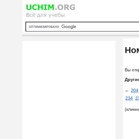
Ном
Вы отк
Други
←
204
234
2
(кликн