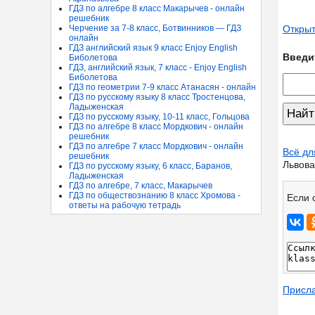
ГДЗ по алгебре 8 класс Макарычев - онлайн
решебник
Открыт
Черчение за 7-8 класс, Ботвинников — ГДЗ
онлайн
ГДЗ английский язык 9 класс Enjoy English
Введи
Биболетова
ГДЗ, английский язык, 7 класс - Enjoy English
Биболетова
ГДЗ по геометрии 7-9 класс Атанасян - онлайн
ГДЗ по русскому языку 8 класс Тростенцова,
Ладыженская
ГДЗ по русскому языку, 10-11 класс, Гольцова
ГДЗ по алгебре 8 класс Мордкович - онлайн
решебник
ГДЗ по алгебре 7 класс Мордкович - онлайн
Всё дл
решебник
Львова
ГДЗ по русскому языку, 6 класс, Баранов,
Ладыженская
ГДЗ по алгебре, 7 класс, Макарычев
ГДЗ по обществознанию 8 класс Хромова -
Если 
ответы на рабочую тетрадь
Присл