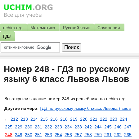
uchim.org
Математика
Русский язык
Сочинения
ГДЗ
Номер 248 - ГДЗ по русскому
языку 6 класс Львова Львов
Вы открыли задание номер 248 из решебника на uchim.org.
Другие номера
:
ГДЗ по русскому языку 6 класс Львова Львов
←
212
213
214
215
216
218
219
220
221
222
223
224
225
229
230
231
232
233
234
238
242
244
245
246
247
248
249
250
251
253
254
256
257
258
259
261
262
265