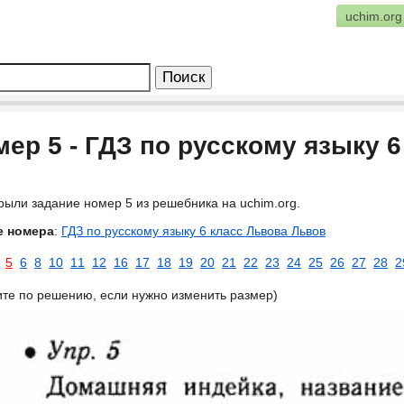
uchim.org
ер 5 - ГДЗ по русскому языку 
рыли задание номер 5 из решебника на uchim.org.
е номера
:
ГДЗ по русскому языку 6 класс Львова Львов
5
6
8
10
11
12
16
17
18
19
20
21
22
23
24
25
26
27
28
2
ите по решению, если нужно изменить размер)