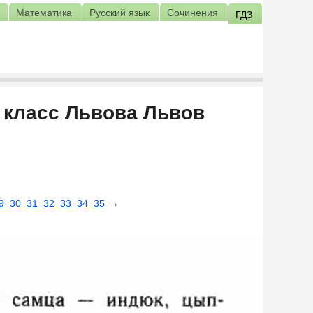
Математика
Русский язык
Сочинения
ГДЗ
6 класс Львова Львов
9
30
31
32
33
34
35
→