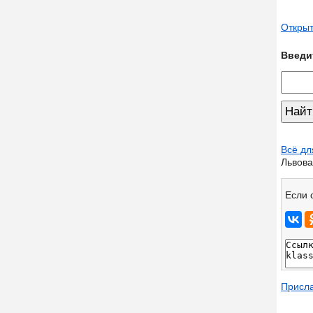
Открыт
Введи
Всё дл
Львова
Если 
Присл