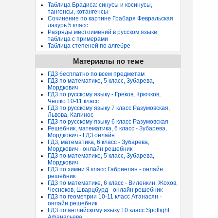
Таблица Брадиса: синусы и косинусы,
тангенсы, котангенсы
Сочинение по картине Грабаря Февральская
лазурь 5 класс
Разряды местоимений в русском языке,
таблица с примерами
Таблица степеней по алгебре
Материалы по теме
ГДЗ бесплатно по всем предметам
ГДЗ по математике, 5 класс, Зубарева,
Мордкович
ГДЗ по русскому языку - Греков, Крючков,
Чешко 10-11 класс
ГДЗ по русскому языку 7 класс Разумовская,
Львова, Капинос
ГДЗ по русскому языку 6 класс Разумовская
Решебник, математика, 6 класс - Зубарева,
Мордкович - ГДЗ онлайн
ГДЗ, математика, 6 класс - Зубарева,
Мордкович - онлайн решебник
ГДЗ по математике, 5 класс, Зубарева,
Мордкович
ГДЗ по химии 9 класс Габриелян - онлайн
решебник
ГДЗ по математике, 6 класс - Виленкин, Жохов,
Чесноков, Шварцбурд - онлайн решебник
ГДЗ по геометрии 10-11 класс Атанасян -
онлайн решебник
ГДЗ по английскому языку 10 класс Spotlight
Афанасьева