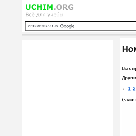
Ном
Вы отк
Други
←
1
2
(кликн