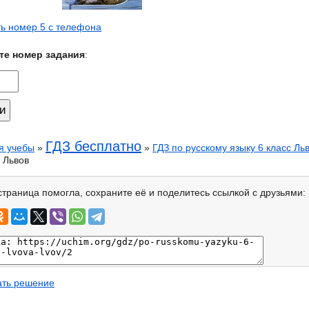
ь номер 5 с телефона
те номер задания
:
ГДЗ бесплатно
я учебы
»
»
ГДЗ по русскому языку 6 класс Ль
 Львов
страница помогла, сохраните её и поделитесь ссылкой с друзьями:
ать решение