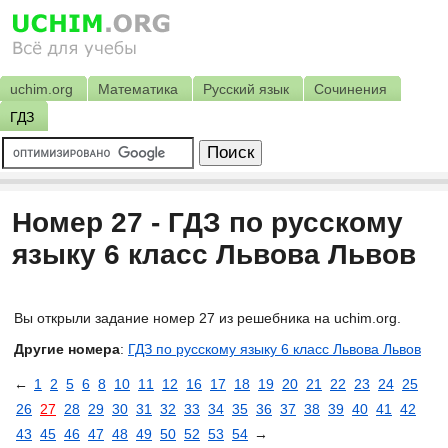
uchim.org
Математика
Русский язык
Сочинения
ГДЗ
Номер 27 - ГДЗ по русскому
языку 6 класс Львова Львов
Вы открыли задание номер 27 из решебника на uchim.org.
Другие номера
:
ГДЗ по русскому языку 6 класс Львова Львов
←
1
2
5
6
8
10
11
12
16
17
18
19
20
21
22
23
24
25
26
27
28
29
30
31
32
33
34
35
36
37
38
39
40
41
42
43
45
46
47
48
49
50
52
53
54
→