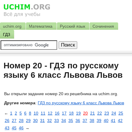
uchim.org
Математика
Русский язык
Сочинения
ГДЗ
Номер 20 - ГДЗ по русскому
языку 6 класс Львова Львов
Вы открыли задание номер 20 из решебника на uchim.org.
Другие номера
:
ГДЗ по русскому языку 6 класс Львова Львов
←
1
2
5
6
8
10
11
12
16
17
18
19
20
21
22
23
24
25
26
27
28
29
30
31
32
33
34
35
36
37
38
39
40
41
42
43
45
46
→