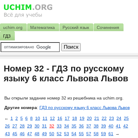
uchim.org
Математика
Русский язык
Сочинения
ГДЗ
Номер 32 - ГДЗ по русскому
языку 6 класс Львова Львов
Вы открыли задание номер 32 из решебника на uchim.org.
Другие номера
:
ГДЗ по русскому языку 6 класс Львова Львов
←
1
2
5
6
8
10
11
12
16
17
18
19
20
21
22
23
24
25
26
27
28
29
30
31
32
33
34
35
36
37
38
39
40
41
42
43
45
46
47
48
49
50
52
53
54
55
57
58
59
61
→