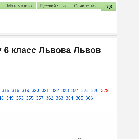
Математика
Русский язык
Сочинения
ГДЗ
у 6 класс Львова Львов
315
316
319
320
321
322
323
324
325
326
329
48
349
353
355
357
362
363
364
365
366
→