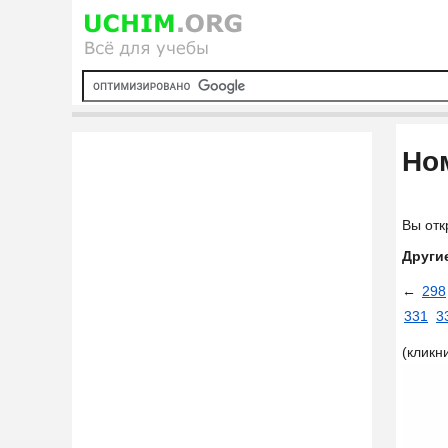
Ном
Вы отк
Други
←
298
331
3
(кликн