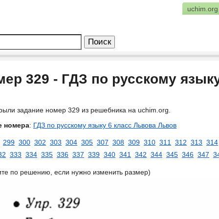
uchim.org
ер 329 - ГДЗ по русскому язык
рыли задание номер 329 из решебника на uchim.org.
е номера
:
ГДЗ по русскому языку 6 класс Львова Львов
299
300
302
303
304
305
307
308
309
310
311
312
313
314
32
333
334
335
336
337
339
340
341
342
344
345
346
347
3
ите по решению, если нужно изменить размер)