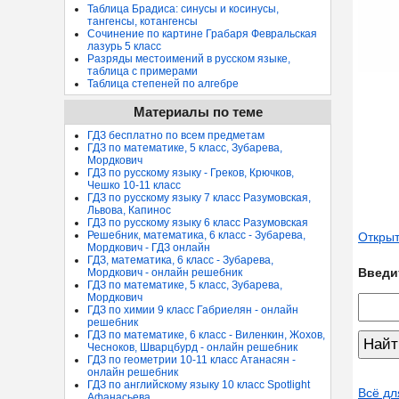
Таблица Брадиса: синусы и косинусы,
тангенсы, котангенсы
Сочинение по картине Грабаря Февральская
лазурь 5 класс
Разряды местоимений в русском языке,
таблица с примерами
Таблица степеней по алгебре
Материалы по теме
ГДЗ бесплатно по всем предметам
ГДЗ по математике, 5 класс, Зубарева,
Мордкович
ГДЗ по русскому языку - Греков, Крючков,
Чешко 10-11 класс
ГДЗ по русскому языку 7 класс Разумовская,
Львова, Капинос
ГДЗ по русскому языку 6 класс Разумовская
Решебник, математика, 6 класс - Зубарева,
Открыт
Мордкович - ГДЗ онлайн
ГДЗ, математика, 6 класс - Зубарева,
Введи
Мордкович - онлайн решебник
ГДЗ по математике, 5 класс, Зубарева,
Мордкович
ГДЗ по химии 9 класс Габриелян - онлайн
решебник
ГДЗ по математике, 6 класс - Виленкин, Жохов,
Чесноков, Шварцбурд - онлайн решебник
ГДЗ по геометрии 10-11 класс Атанасян -
онлайн решебник
ГДЗ по английскому языку 10 класс Spotlight
Всё дл
Афанасьева