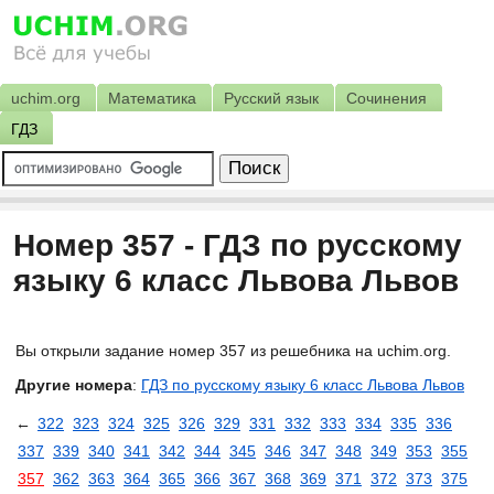
uchim.org
Математика
Русский язык
Сочинения
ГДЗ
Номер 357 - ГДЗ по русскому
языку 6 класс Львова Львов
Вы открыли задание номер 357 из решебника на uchim.org.
Другие номера
:
ГДЗ по русскому языку 6 класс Львова Львов
←
322
323
324
325
326
329
331
332
333
334
335
336
337
339
340
341
342
344
345
346
347
348
349
353
355
357
362
363
364
365
366
367
368
369
371
372
373
375