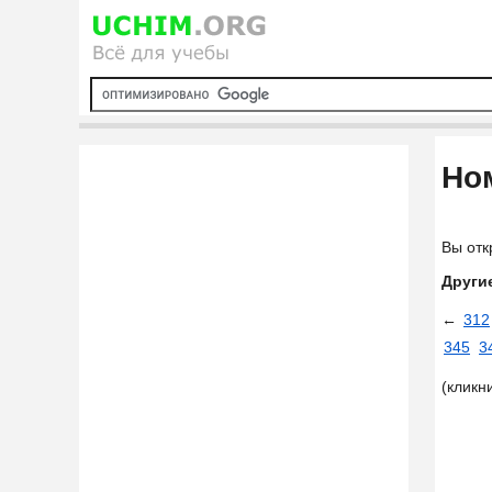
Ном
Вы отк
Други
←
312
345
3
(кликн