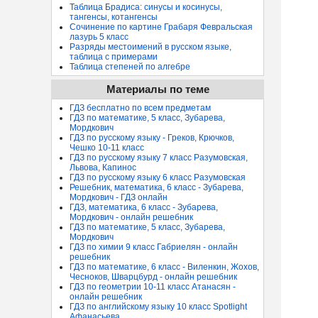
Таблица Брадиса: синусы и косинусы,
тангенсы, котангенсы
Сочинение по картине Грабаря Февральская
лазурь 5 класс
Разряды местоимений в русском языке,
таблица с примерами
Таблица степеней по алгебре
Материалы по теме
ГДЗ бесплатно по всем предметам
ГДЗ по математике, 5 класс, Зубарева,
Мордкович
ГДЗ по русскому языку - Греков, Крючков,
Чешко 10-11 класс
ГДЗ по русскому языку 7 класс Разумовская,
Львова, Капинос
ГДЗ по русскому языку 6 класс Разумовская
Решебник, математика, 6 класс - Зубарева,
Мордкович - ГДЗ онлайн
ГДЗ, математика, 6 класс - Зубарева,
Мордкович - онлайн решебник
ГДЗ по математике, 5 класс, Зубарева,
Мордкович
ГДЗ по химии 9 класс Габриелян - онлайн
решебник
ГДЗ по математике, 6 класс - Виленкин, Жохов,
Чесноков, Шварцбурд - онлайн решебник
ГДЗ по геометрии 10-11 класс Атанасян -
онлайн решебник
ГДЗ по английскому языку 10 класс Spotlight
Афанасьева