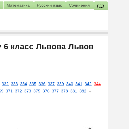
Математика
Русский язык
Сочинения
ГДЗ
у 6 класс Львова Львов
332
333
334
335
336
337
339
340
341
342
344
69
371
372
373
375
376
377
378
381
382
→