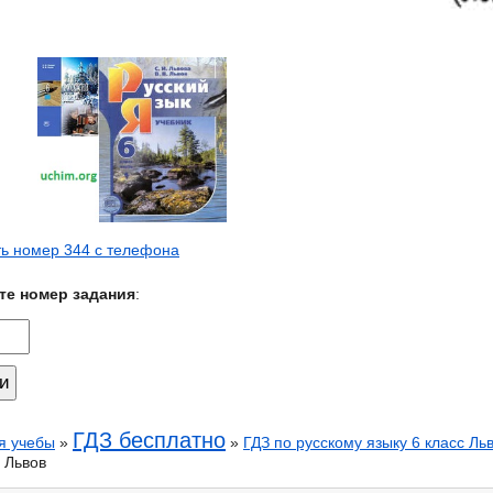
ь номер 344 с телефона
те номер задания
:
ГДЗ бесплатно
я учебы
»
»
ГДЗ по русскому языку 6 класс Ль
 Львов