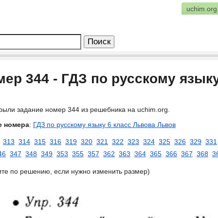
uchim.org
ер 344 - ГДЗ по русскому язык
рыли задание номер 344 из решебника на uchim.org.
е номера
:
ГДЗ по русскому языку 6 класс Львова Львов
313
314
315
316
319
320
321
322
323
324
325
326
329
331
46
347
348
349
353
355
357
362
363
364
365
366
367
368
3
ите по решению, если нужно изменить размер)