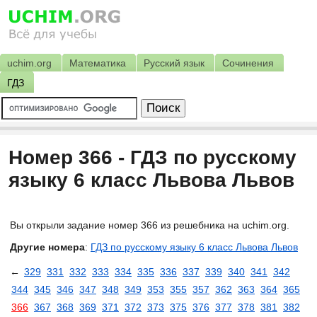
uchim.org
Математика
Русский язык
Сочинения
ГДЗ
Номер 366 - ГДЗ по русскому
языку 6 класс Львова Львов
Вы открыли задание номер 366 из решебника на uchim.org.
Другие номера
:
ГДЗ по русскому языку 6 класс Львова Львов
←
329
331
332
333
334
335
336
337
339
340
341
342
344
345
346
347
348
349
353
355
357
362
363
364
365
366
367
368
369
371
372
373
375
376
377
378
381
382