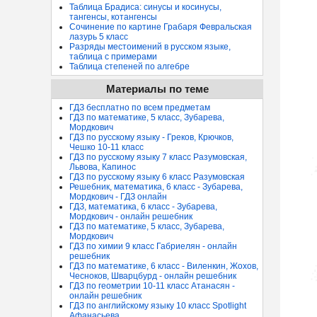
Таблица Брадиса: синусы и косинусы,
тангенсы, котангенсы
Сочинение по картине Грабаря Февральская
лазурь 5 класс
Разряды местоимений в русском языке,
таблица с примерами
Таблица степеней по алгебре
Материалы по теме
ГДЗ бесплатно по всем предметам
ГДЗ по математике, 5 класс, Зубарева,
Мордкович
ГДЗ по русскому языку - Греков, Крючков,
Чешко 10-11 класс
ГДЗ по русскому языку 7 класс Разумовская,
Львова, Капинос
ГДЗ по русскому языку 6 класс Разумовская
Решебник, математика, 6 класс - Зубарева,
Мордкович - ГДЗ онлайн
ГДЗ, математика, 6 класс - Зубарева,
Мордкович - онлайн решебник
ГДЗ по математике, 5 класс, Зубарева,
Мордкович
ГДЗ по химии 9 класс Габриелян - онлайн
решебник
ГДЗ по математике, 6 класс - Виленкин, Жохов,
Чесноков, Шварцбурд - онлайн решебник
ГДЗ по геометрии 10-11 класс Атанасян -
онлайн решебник
ГДЗ по английскому языку 10 класс Spotlight
Афанасьева