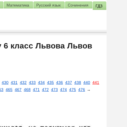
Математика
Русский язык
Сочинения
ГДЗ
у 6 класс Львова Львов
430
431
432
433
434
435
436
437
438
440
441
63
465
467
468
471
472
473
474
475
476
→