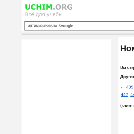
Ном
Вы отк
Други
←
409
442
4
(кликн