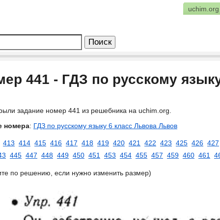
uchim.org
ер 441 - ГДЗ по русскому язык
рыли задание номер 441 из решебника на uchim.org.
е номера
:
ГДЗ по русскому языку 6 класс Львова Львов
413
414
415
416
417
418
419
420
421
422
423
425
426
427
43
445
447
448
449
450
451
453
454
455
457
459
460
461
4
ите по решению, если нужно изменить размер)