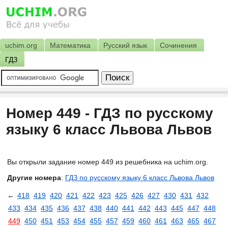
uchim.org
Математика
Русский язык
Сочинения
ГДЗ
Номер 449 - ГДЗ по русскому
языку 6 класс Львова Львов
Вы открыли задание номер 449 из решебника на uchim.org.
Другие номера
:
ГДЗ по русскому языку 6 класс Львова Львов
←
418
419
420
421
422
423
425
426
427
430
431
432
433
434
435
436
437
438
440
441
442
443
445
447
448
449
450
451
453
454
455
457
459
460
461
463
465
467