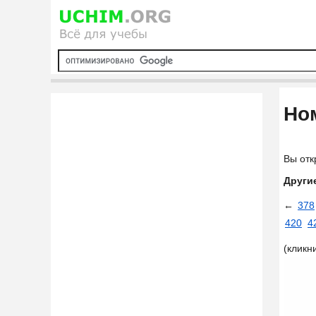
Ном
Вы отк
Други
←
378
420
4
(кликн