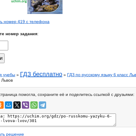
ь номер 419 с телефона
те номер задания
:
ГДЗ бесплатно
я учебы
»
»
ГДЗ по русскому языку 6 класс Ль
 Львов
страница помогла, сохраните её и поделитесь ссылкой с друзьями:
ать решение