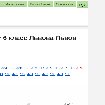
Математика
Русский язык
Сочинения
ГДЗ
у 6 класс Львова Львов
404
405
408
409
413
414
415
416
417
418
419
38
440
441
442
443
445
447
448
449
450
→