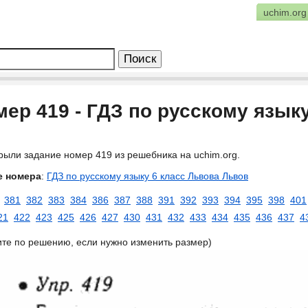
uchim.org
ер 419 - ГДЗ по русскому язык
рыли задание номер 419 из решебника на uchim.org.
е номера
:
ГДЗ по русскому языку 6 класс Львова Львов
381
382
383
384
386
387
388
391
392
393
394
395
398
401
21
422
423
425
426
427
430
431
432
433
434
435
436
437
4
ите по решению, если нужно изменить размер)