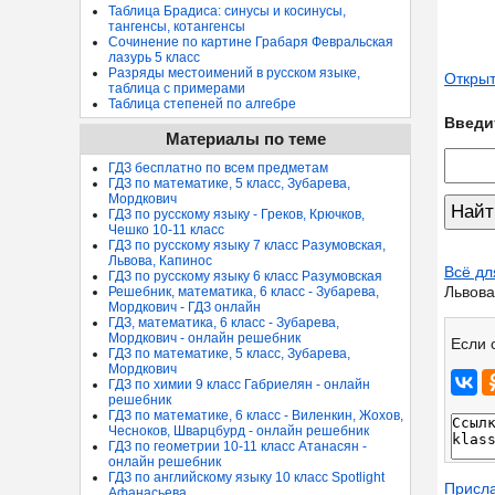
Таблица Брадиса: синусы и косинусы,
тангенсы, котангенсы
Сочинение по картине Грабаря Февральская
лазурь 5 класс
Разряды местоимений в русском языке,
Открыт
таблица с примерами
Таблица степеней по алгебре
Введи
Материалы по теме
ГДЗ бесплатно по всем предметам
ГДЗ по математике, 5 класс, Зубарева,
Мордкович
ГДЗ по русскому языку - Греков, Крючков,
Чешко 10-11 класс
ГДЗ по русскому языку 7 класс Разумовская,
Львова, Капинос
Всё дл
ГДЗ по русскому языку 6 класс Разумовская
Львова
Решебник, математика, 6 класс - Зубарева,
Мордкович - ГДЗ онлайн
ГДЗ, математика, 6 класс - Зубарева,
Мордкович - онлайн решебник
Если 
ГДЗ по математике, 5 класс, Зубарева,
Мордкович
ГДЗ по химии 9 класс Габриелян - онлайн
решебник
ГДЗ по математике, 6 класс - Виленкин, Жохов,
Чесноков, Шварцбурд - онлайн решебник
ГДЗ по геометрии 10-11 класс Атанасян -
онлайн решебник
ГДЗ по английскому языку 10 класс Spotlight
Присл
Афанасьева