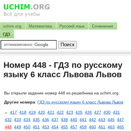
uchim.org
Математика
Русский язык
Сочинения
ГДЗ
Номер 448 - ГДЗ по русскому
языку 6 класс Львова Львов
Вы открыли задание номер 448 из решебника на uchim.org.
Другие номера
:
ГДЗ по русскому языку 6 класс Львова Львов
←
417
418
419
420
421
422
423
425
426
427
430
431
432
433
434
435
436
437
438
440
441
442
443
445
447
448
449
450
451
453
454
455
457
459
460
461
463
465