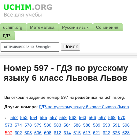
uchim.org
Математика
Русский язык
Сочинения
ГДЗ
Номер 597 - ГДЗ по русскому
языку 6 класс Львова Львов
Вы открыли задание номер 597 из решебника на uchim.org.
Другие номера
:
ГДЗ по русскому языку 6 класс Львова Львов
←
552
553
554
555
557
559
562
563
566
567
569
570
573
574
578
579
580
583
584
586
588
589
590
591
596
597
602
603
606
608
612
614
615
617
621
622
626
628