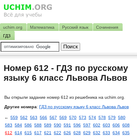
uchim.org
Математика
Русский язык
Сочинения
ГДЗ
Номер 612 - ГДЗ по русскому
языку 6 класс Львова Львов
Вы открыли задание номер 612 из решебника на uchim.org.
Другие номера
:
ГДЗ по русскому языку 6 класс Львова Львов
←
559
562
563
566
567
569
570
573
574
578
579
580
583
584
586
588
589
590
591
596
597
602
603
606
608
612
614
615
617
621
622
626
628
629
632
633
634
635