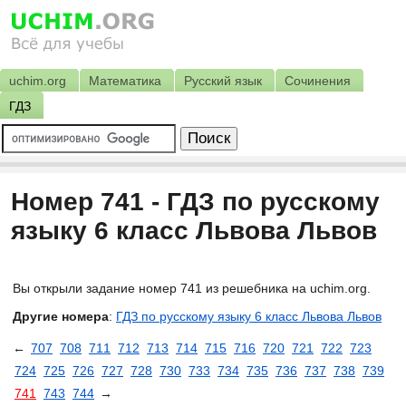
uchim.org
Математика
Русский язык
Сочинения
ГДЗ
Номер 741 - ГДЗ по русскому
языку 6 класс Львова Львов
Вы открыли задание номер 741 из решебника на uchim.org.
Другие номера
:
ГДЗ по русскому языку 6 класс Львова Львов
←
707
708
711
712
713
714
715
716
720
721
722
723
724
725
726
727
728
730
733
734
735
736
737
738
739
741
743
744
→