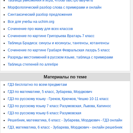
Таблица умножения и игра, чтобы быстро выучить
Морфологический разбор слова с примерами и онлайн
Синтаксический разбор предложения
Все для учебы на uchim.org
Сочинение про маму для всех классов
Сочинение по картине Григорьева Вратарь 7 класс
Таблица Брадиса: синусы и косинусы, тангенсы, котангенсы
Сочинение по картине Грабаря Февральская лазурь 5 класс
Разряды местоимений в русском языке, таблица с примерами
Таблица степеней по алгебре
Материалы по теме
ГДЗ бесплатно по всем предметам
ГДЗ по математике, 5 класс, Зубарева, Мордкович
ГДЗ по русскому языку - Греков, Крючков, Чешко 10-11 класс
ГДЗ по русскому языку 7 класс Разумовская, Львова, Капинос
ГДЗ по русскому языку 6 класс Разумовская
Решебник, математика, 6 класс - Зубарева, Мордкович - ГДЗ онлайн
ГДЗ, математика, 6 класс - Зубарева, Мордкович - онлайн решебник