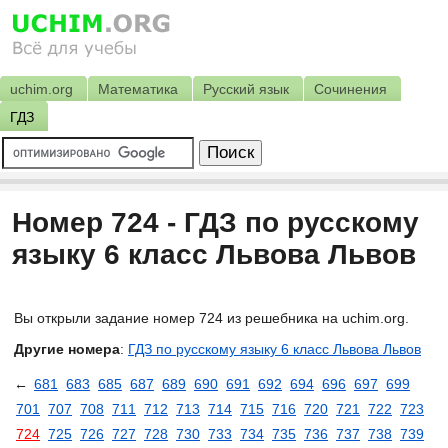
uchim.org
Математика
Русский язык
Сочинения
ГДЗ
Номер 724 - ГДЗ по русскому
языку 6 класс Львова Львов
Вы открыли задание номер 724 из решебника на uchim.org.
Другие номера
:
ГДЗ по русскому языку 6 класс Львова Львов
←
681
683
685
687
689
690
691
692
694
696
697
699
701
707
708
711
712
713
714
715
716
720
721
722
723
724
725
726
727
728
730
733
734
735
736
737
738
739