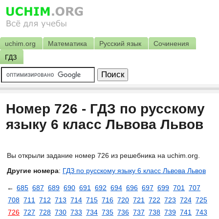
uchim.org
Математика
Русский язык
Сочинения
ГДЗ
Номер 726 - ГДЗ по русскому
языку 6 класс Львова Львов
Вы открыли задание номер 726 из решебника на uchim.org.
Другие номера
:
ГДЗ по русскому языку 6 класс Львова Львов
←
685
687
689
690
691
692
694
696
697
699
701
707
708
711
712
713
714
715
716
720
721
722
723
724
725
726
727
728
730
733
734
735
736
737
738
739
741
743