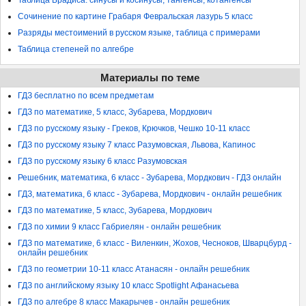
Таблица Брадиса: синусы и косинусы, тангенсы, котангенсы
Сочинение по картине Грабаря Февральская лазурь 5 класс
Разряды местоимений в русском языке, таблица с примерами
Таблица степеней по алгебре
Материалы по теме
ГДЗ бесплатно по всем предметам
ГДЗ по математике, 5 класс, Зубарева, Мордкович
ГДЗ по русскому языку - Греков, Крючков, Чешко 10-11 класс
ГДЗ по русскому языку 7 класс Разумовская, Львова, Капинос
ГДЗ по русскому языку 6 класс Разумовская
Решебник, математика, 6 класс - Зубарева, Мордкович - ГДЗ онлайн
ГДЗ, математика, 6 класс - Зубарева, Мордкович - онлайн решебник
ГДЗ по математике, 5 класс, Зубарева, Мордкович
ГДЗ по химии 9 класс Габриелян - онлайн решебник
ГДЗ по математике, 6 класс - Виленкин, Жохов, Чесноков, Шварцбурд -
онлайн решебник
ГДЗ по геометрии 10-11 класс Атанасян - онлайн решебник
ГДЗ по английскому языку 10 класс Spotlight Афанасьева
ГДЗ по алгебре 8 класс Макарычев - онлайн решебник