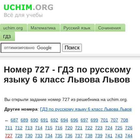
uchim.org
Математика
Русский язык
Сочинения
ГДЗ
Номер 727 - ГДЗ по русскому
языку 6 класс Львова Львов
Вы открыли задание номер 727 из решебника на uchim.org.
Другие номера
:
ГДЗ по русскому языку 6 класс Львова Львов
←
687
689
690
691
692
694
696
697
699
701
707
708
711
712
713
714
715
716
720
721
722
723
724
725
726
727
728
730
733
734
735
736
737
738
739
741
743
744