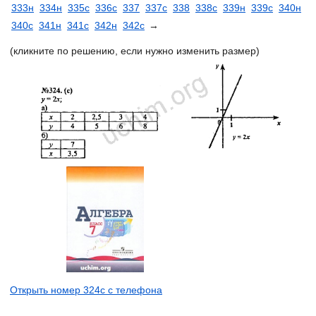
333н
334н
335с
336с
337
337с
338
338с
339н
339с
340н
340с
341н
341с
342н
342с
→
(кликните по решению, если нужно изменить размер)
Открыть номер 324с с телефона