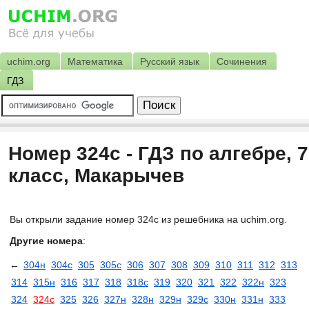
uchim.org
Математика
Русский язык
Сочинения
ГДЗ
Номер 324с - ГДЗ по алгебре, 7
класс, Макарычев
Вы открыли задание номер 324с из решебника на uchim.org.
Другие номера
:
←
304н
304с
305
305с
306
307
308
309
310
311
312
313
314
315н
316
317
318
318с
319
320
321
322
322н
323
324
324с
325
326
327н
328н
329н
329с
330н
331н
333