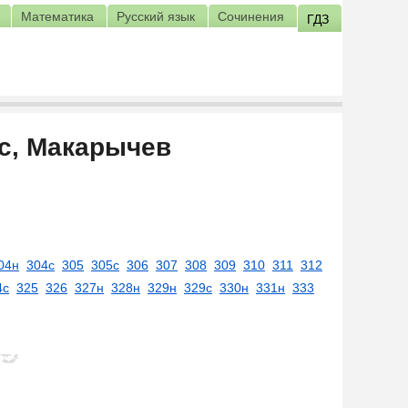
Математика
Русский язык
Сочинения
ГДЗ
сс, Макарычев
04н
304с
305
305с
306
307
308
309
310
311
312
4с
325
326
327н
328н
329н
329с
330н
331н
333