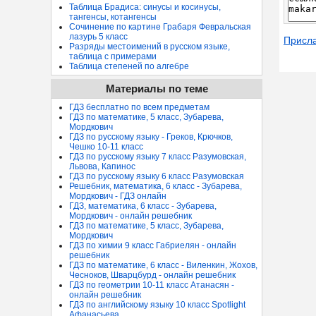
Таблица Брадиса: синусы и косинусы,
тангенсы, котангенсы
Сочинение по картине Грабаря Февральская
лазурь 5 класс
Присл
Разряды местоимений в русском языке,
таблица с примерами
Таблица степеней по алгебре
Материалы по теме
ГДЗ бесплатно по всем предметам
ГДЗ по математике, 5 класс, Зубарева,
Мордкович
ГДЗ по русскому языку - Греков, Крючков,
Чешко 10-11 класс
ГДЗ по русскому языку 7 класс Разумовская,
Львова, Капинос
ГДЗ по русскому языку 6 класс Разумовская
Решебник, математика, 6 класс - Зубарева,
Мордкович - ГДЗ онлайн
ГДЗ, математика, 6 класс - Зубарева,
Мордкович - онлайн решебник
ГДЗ по математике, 5 класс, Зубарева,
Мордкович
ГДЗ по химии 9 класс Габриелян - онлайн
решебник
ГДЗ по математике, 6 класс - Виленкин, Жохов,
Чесноков, Шварцбурд - онлайн решебник
ГДЗ по геометрии 10-11 класс Атанасян -
онлайн решебник
ГДЗ по английскому языку 10 класс Spotlight
Афанасьева