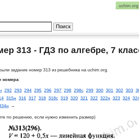
uchim.org
ер 313 - ГДЗ по алгебре, 7 кла
рыли задание номер 313 из решебника на uchim.org.
е номера
:
н
292
293
294
295
296
297
298
298с
299
300
301
302
303
3
14
315н
316
317
318
318с
319
320
321
322
322н
323
324
32
334н
→
ите по решению, если нужно изменить размер)