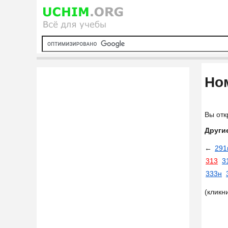
Ном
Вы отк
Други
←
291
313
3
333н
(кликн