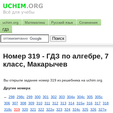
uchim.org
Математика
Русский язык
Сочинения
ГДЗ
Номер 319 - ГДЗ по алгебре, 7
класс, Макарычев
Вы открыли задание номер 319 из решебника на uchim.org.
Другие номера
:
←
298
298с
299
300
301
302
303
304н
304с
305
305с
306
307
308
309
310
311
312
313
314
315н
316
317
318
318с
319
320
321
322
322н
323
324
324с
325
326
327н