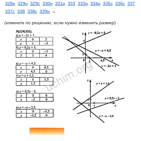
328н
329н
329с
330н
331н
333
333н
334н
335с
336с
337
337с
338
338с
339н
→
(кликните по решению, если нужно изменить размер)