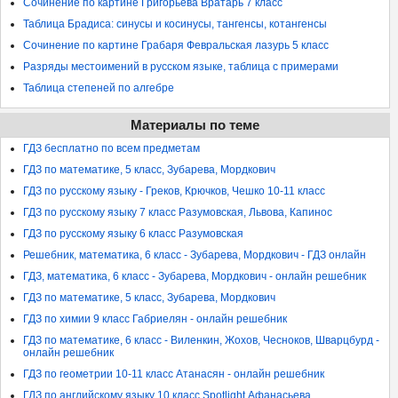
Сочинение по картине Григорьева Вратарь 7 класс
Таблица Брадиса: синусы и косинусы, тангенсы, котангенсы
Сочинение по картине Грабаря Февральская лазурь 5 класс
Разряды местоимений в русском языке, таблица с примерами
Таблица степеней по алгебре
Материалы по теме
ГДЗ бесплатно по всем предметам
ГДЗ по математике, 5 класс, Зубарева, Мордкович
ГДЗ по русскому языку - Греков, Крючков, Чешко 10-11 класс
ГДЗ по русскому языку 7 класс Разумовская, Львова, Капинос
ГДЗ по русскому языку 6 класс Разумовская
Решебник, математика, 6 класс - Зубарева, Мордкович - ГДЗ онлайн
ГДЗ, математика, 6 класс - Зубарева, Мордкович - онлайн решебник
ГДЗ по математике, 5 класс, Зубарева, Мордкович
ГДЗ по химии 9 класс Габриелян - онлайн решебник
ГДЗ по математике, 6 класс - Виленкин, Жохов, Чесноков, Шварцбурд -
онлайн решебник
ГДЗ по геометрии 10-11 класс Атанасян - онлайн решебник
ГДЗ по английскому языку 10 класс Spotlight Афанасьева