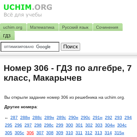
uchim.org
Математика
Русский язык
Сочинения
ГДЗ
Номер 306 - ГДЗ по алгебре, 7
класс, Макарычев
Вы открыли задание номер 306 из решебника на uchim.org.
Другие номера
:
←
287
288н
288с
289н
289с
290н
290с
291н
292
293
294
295
296
297
298
298с
299
300
301
302
303
304н
304с
305
305с
306
307
308
309
310
311
312
313
314
315н