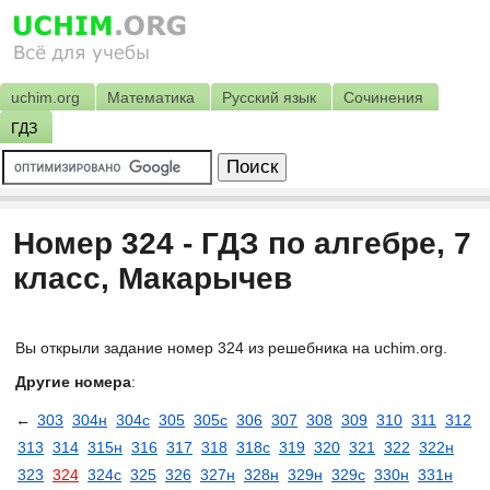
uchim.org
Математика
Русский язык
Сочинения
ГДЗ
Номер 324 - ГДЗ по алгебре, 7
класс, Макарычев
Вы открыли задание номер 324 из решебника на uchim.org.
Другие номера
:
←
303
304н
304с
305
305с
306
307
308
309
310
311
312
313
314
315н
316
317
318
318с
319
320
321
322
322н
323
324
324с
325
326
327н
328н
329н
329с
330н
331н