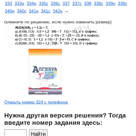
333
333н
334н
335с
336с
337
337с
338
338с
339н
339с
340н
340с
341н
341с
342н
→
(кликните по решению, если нужно изменить размер)
Открыть номер 324 с телефона
Нужна другая версия решения? Тогда
введите номер задания здесь: