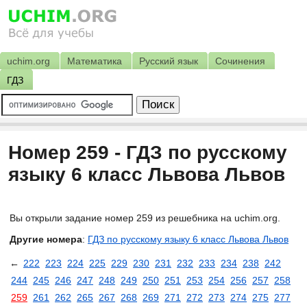
uchim.org
Математика
Русский язык
Сочинения
ГДЗ
Номер 259 - ГДЗ по русскому
языку 6 класс Львова Львов
Вы открыли задание номер 259 из решебника на uchim.org.
Другие номера
:
ГДЗ по русскому языку 6 класс Львова Львов
←
222
223
224
225
229
230
231
232
233
234
238
242
244
245
246
247
248
249
250
251
253
254
256
257
258
259
261
262
265
267
268
269
271
272
273
274
275
277