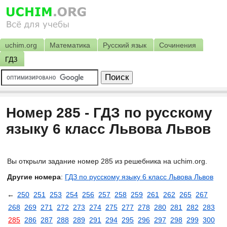
uchim.org
Математика
Русский язык
Сочинения
ГДЗ
Номер 285 - ГДЗ по русскому
языку 6 класс Львова Львов
Вы открыли задание номер 285 из решебника на uchim.org.
Другие номера
:
ГДЗ по русскому языку 6 класс Львова Львов
←
250
251
253
254
256
257
258
259
261
262
265
267
268
269
271
272
273
274
275
277
278
280
281
282
283
285
286
287
288
289
291
294
295
296
297
298
299
300