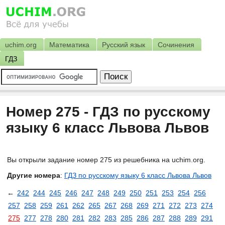
uchim.org
Математика
Русский язык
Сочинения
ГДЗ
Номер 275 - ГДЗ по русскому
языку 6 класс Львова Львов
Вы открыли задание номер 275 из решебника на uchim.org.
Другие номера
:
ГДЗ по русскому языку 6 класс Львова Львов
←
242
244
245
246
247
248
249
250
251
253
254
256
257
258
259
261
262
265
267
268
269
271
272
273
274
275
277
278
280
281
282
283
285
286
287
288
289
291