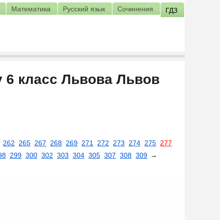
Математика
Русский язык
Сочинения
ГДЗ
у 6 класс Львова Львов
262
265
267
268
269
271
272
273
274
275
277
98
299
300
302
303
304
305
307
308
309
→