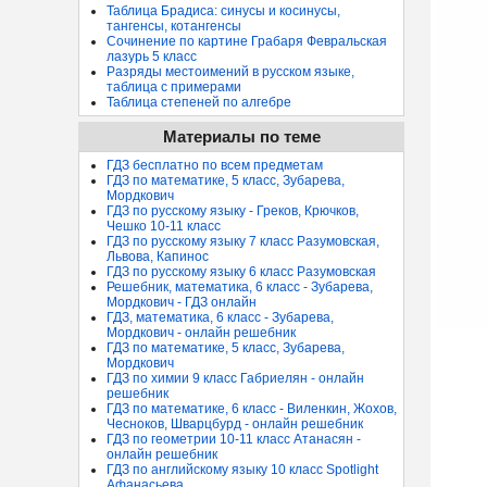
Таблица Брадиса: синусы и косинусы,
тангенсы, котангенсы
Сочинение по картине Грабаря Февральская
лазурь 5 класс
Разряды местоимений в русском языке,
таблица с примерами
Таблица степеней по алгебре
Материалы по теме
ГДЗ бесплатно по всем предметам
ГДЗ по математике, 5 класс, Зубарева,
Мордкович
ГДЗ по русскому языку - Греков, Крючков,
Чешко 10-11 класс
ГДЗ по русскому языку 7 класс Разумовская,
Львова, Капинос
ГДЗ по русскому языку 6 класс Разумовская
Решебник, математика, 6 класс - Зубарева,
Мордкович - ГДЗ онлайн
ГДЗ, математика, 6 класс - Зубарева,
Мордкович - онлайн решебник
ГДЗ по математике, 5 класс, Зубарева,
Мордкович
ГДЗ по химии 9 класс Габриелян - онлайн
решебник
ГДЗ по математике, 6 класс - Виленкин, Жохов,
Чесноков, Шварцбурд - онлайн решебник
ГДЗ по геометрии 10-11 класс Атанасян -
онлайн решебник
ГДЗ по английскому языку 10 класс Spotlight
Афанасьева