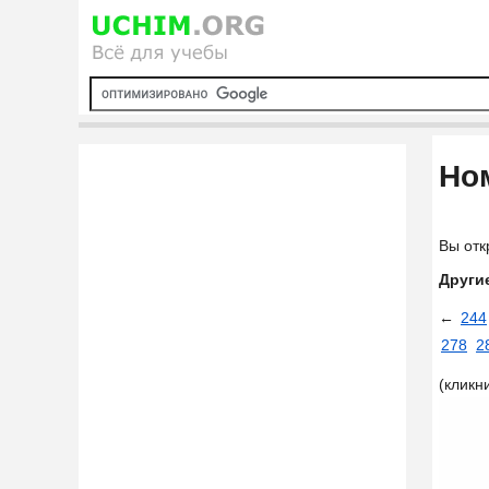
Ном
Вы отк
Други
←
244
278
2
(кликн