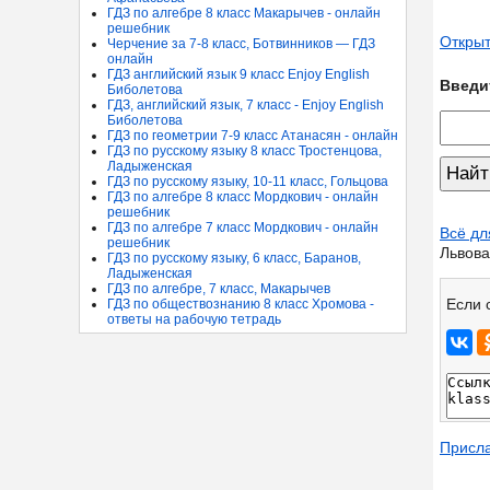
ГДЗ по алгебре 8 класс Макарычев - онлайн
решебник
Открыт
Черчение за 7-8 класс, Ботвинников — ГДЗ
онлайн
ГДЗ английский язык 9 класс Enjoy English
Введи
Биболетова
ГДЗ, английский язык, 7 класс - Enjoy English
Биболетова
ГДЗ по геометрии 7-9 класс Атанасян - онлайн
ГДЗ по русскому языку 8 класс Тростенцова,
Ладыженская
ГДЗ по русскому языку, 10-11 класс, Гольцова
ГДЗ по алгебре 8 класс Мордкович - онлайн
решебник
ГДЗ по алгебре 7 класс Мордкович - онлайн
Всё дл
решебник
Львова
ГДЗ по русскому языку, 6 класс, Баранов,
Ладыженская
ГДЗ по алгебре, 7 класс, Макарычев
Если 
ГДЗ по обществознанию 8 класс Хромова -
ответы на рабочую тетрадь
Присл