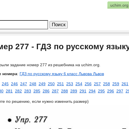
uchim.org
ер 277 - ГДЗ по русскому язык
рыли задание номер 277 из решебника на uchim.org.
е номера
:
ГДЗ по русскому языку 6 класс Львова Львов
245
246
247
248
249
250
251
253
254
256
257
258
259
261
80
281
282
283
285
286
287
288
289
291
294
295
296
297
2
ите по решению, если нужно изменить размер)