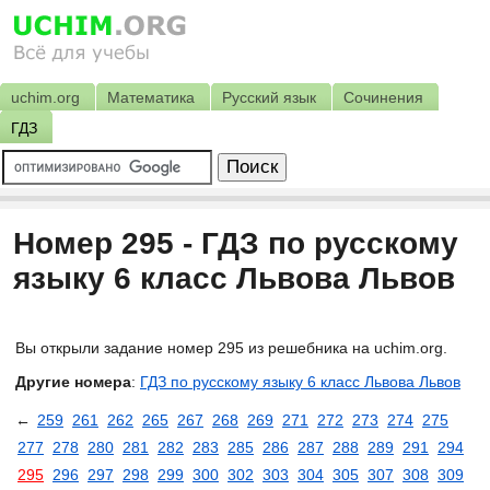
uchim.org
Математика
Русский язык
Сочинения
ГДЗ
Номер 295 - ГДЗ по русскому
языку 6 класс Львова Львов
Вы открыли задание номер 295 из решебника на uchim.org.
Другие номера
:
ГДЗ по русскому языку 6 класс Львова Львов
←
259
261
262
265
267
268
269
271
272
273
274
275
277
278
280
281
282
283
285
286
287
288
289
291
294
295
296
297
298
299
300
302
303
304
305
307
308
309