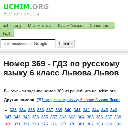
uchim.org
Математика
Русский язык
Сочинения
ГДЗ
Номер 369 - ГДЗ по русскому
языку 6 класс Львова Львов
Вы открыли задание номер 369 из решебника на uchim.org.
Другие номера
:
ГДЗ по русскому языку 6 класс Львова Львов
←
333
334
335
336
337
339
340
341
342
344
345
346
347
348
349
353
355
357
362
363
364
365
366
367
368
369
371
372
373
375
376
377
378
381
382
383
384
386