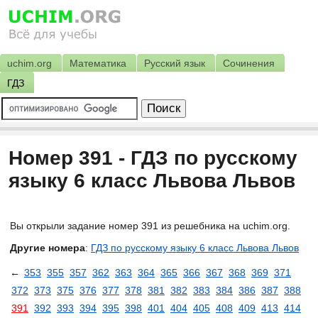
uchim.org
Математика
Русский язык
Сочинения
ГДЗ
Номер 391 - ГДЗ по русскому
языку 6 класс Львова Львов
Вы открыли задание номер 391 из решебника на uchim.org.
Другие номера
:
ГДЗ по русскому языку 6 класс Львова Львов
←
353
355
357
362
363
364
365
366
367
368
369
371
372
373
375
376
377
378
381
382
383
384
386
387
388
391
392
393
394
395
398
401
404
405
408
409
413
414