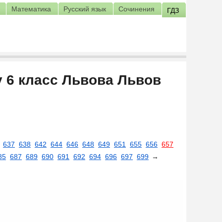
Математика
Русский язык
Сочинения
ГДЗ
у 6 класс Львова Львов
637
638
642
644
646
648
649
651
655
656
657
85
687
689
690
691
692
694
696
697
699
→