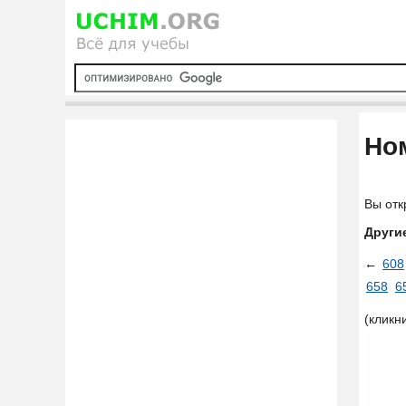
Ном
Вы отк
Други
←
608
658
6
(кликн