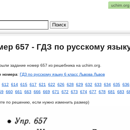
uchim.org
ер 657 - ГДЗ по русскому язык
рыли задание номер 657 из решебника на uchim.org.
е номера
:
ГДЗ по русскому языку 6 класс Львова Львов
612
614
615
617
621
622
626
628
629
632
633
634
635
636
59
660
661
663
666
669
671
672
673
674
677
678
681
683
6
ите по решению, если нужно изменить размер)