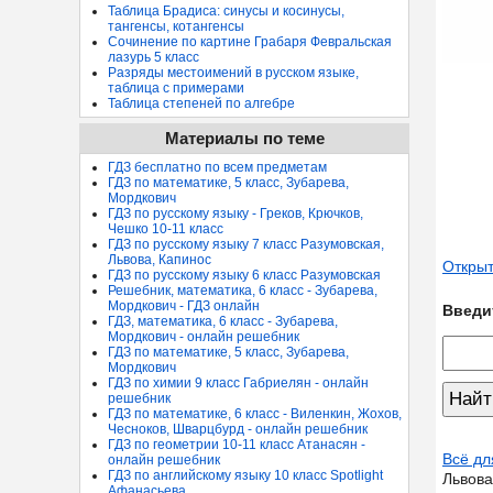
Таблица Брадиса: синусы и косинусы,
тангенсы, котангенсы
Сочинение по картине Грабаря Февральская
лазурь 5 класс
Разряды местоимений в русском языке,
таблица с примерами
Таблица степеней по алгебре
Материалы по теме
ГДЗ бесплатно по всем предметам
ГДЗ по математике, 5 класс, Зубарева,
Мордкович
ГДЗ по русскому языку - Греков, Крючков,
Чешко 10-11 класс
ГДЗ по русскому языку 7 класс Разумовская,
Львова, Капинос
Открыт
ГДЗ по русскому языку 6 класс Разумовская
Решебник, математика, 6 класс - Зубарева,
Мордкович - ГДЗ онлайн
Введи
ГДЗ, математика, 6 класс - Зубарева,
Мордкович - онлайн решебник
ГДЗ по математике, 5 класс, Зубарева,
Мордкович
ГДЗ по химии 9 класс Габриелян - онлайн
решебник
ГДЗ по математике, 6 класс - Виленкин, Жохов,
Чесноков, Шварцбурд - онлайн решебник
ГДЗ по геометрии 10-11 класс Атанасян -
Всё дл
онлайн решебник
ГДЗ по английскому языку 10 класс Spotlight
Львова
Афанасьева