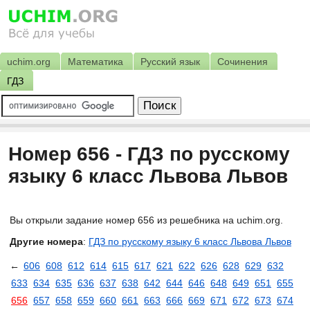
uchim.org
Математика
Русский язык
Сочинения
ГДЗ
Номер 656 - ГДЗ по русскому
языку 6 класс Львова Львов
Вы открыли задание номер 656 из решебника на uchim.org.
Другие номера
:
ГДЗ по русскому языку 6 класс Львова Львов
←
606
608
612
614
615
617
621
622
626
628
629
632
633
634
635
636
637
638
642
644
646
648
649
651
655
656
657
658
659
660
661
663
666
669
671
672
673
674