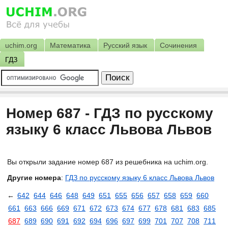
uchim.org
Математика
Русский язык
Сочинения
ГДЗ
Номер 687 - ГДЗ по русскому
языку 6 класс Львова Львов
Вы открыли задание номер 687 из решебника на uchim.org.
Другие номера
:
ГДЗ по русскому языку 6 класс Львова Львов
←
642
644
646
648
649
651
655
656
657
658
659
660
661
663
666
669
671
672
673
674
677
678
681
683
685
687
689
690
691
692
694
696
697
699
701
707
708
711