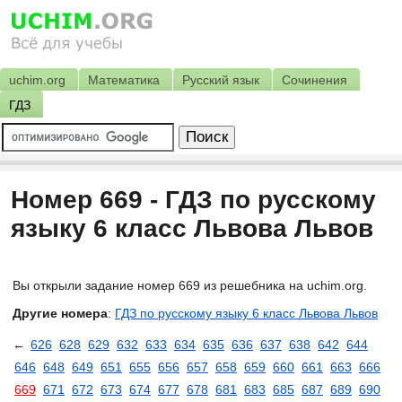
uchim.org
Математика
Русский язык
Сочинения
ГДЗ
Номер 669 - ГДЗ по русскому
языку 6 класс Львова Львов
Вы открыли задание номер 669 из решебника на uchim.org.
Другие номера
:
ГДЗ по русскому языку 6 класс Львова Львов
←
626
628
629
632
633
634
635
636
637
638
642
644
646
648
649
651
655
656
657
658
659
660
661
663
666
669
671
672
673
674
677
678
681
683
685
687
689
690